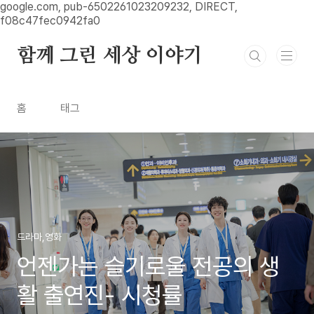
본문 바로가기
google.com, pub-6502261023209232, DIRECT,
f08c47fec0942fa0
함께 그린 세상 이야기
홈
태그
드라마,영화
언젠가는 슬기로울 전공의 생
활 출연진- 시청률