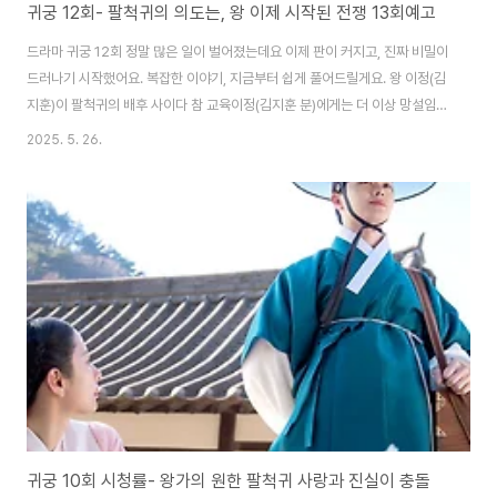
귀궁 12회- 팔척귀의 의도는, 왕 이제 시작된 전쟁 13회예고
드라마 귀궁 12회 정말 많은 일이 벌어졌는데요 이제 판이 커지고, 진짜 비밀이
드러나기 시작했어요. 복잡한 이야기, 지금부터 쉽게 풀어드릴게요. 왕 이정(김
지훈)이 팔척귀의 배후 사이다 참 교육이정(김지훈 분)에게는 더 이상 망설임이
지 않았고, 여리(김지연 분)를 통해 팔척귀의 진짜 배후가영의정 김봉인(손병호
2025. 5. 26.
분) 임이 드러나고 결국 결단을 내립니다. 증좌는 필요 없다. 방금 자백하셨으
니까요라고 하고 함께 김봉인을 관직에서 파면하고 유배형을 선고한 이정의 모
습이 보여줬죠. 그러나 분노한 풍산(김상호 분)은 끝내 칼을 빼들고, 유배 대신
죽음으로 김봉인의 마지막을 종결되었어요끝내 칼을 빼들고, 유배 대신 죽음으
로 김봉인의 마지막을 종결짓습니다. 어쩌면 너무 늦은 정의의 심판이었기에,
그 끝은 피로 물들..
귀궁 10회 시청률- 왕가의 원한 팔척귀 사랑과 진실이 충돌