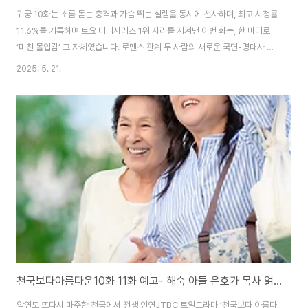
귀궁 10화는 소름 돋는 충격과 가슴 뛰는 설렘을 동시에 선사하며, 최고 시청률
11.6%를 기록하며 토요 미니시리즈 1위 자리를 지켜낸 이번 화는, 한 마디로
‘미친 몰입감’ 그 자체였습니다. 로맨스 관계 두 사람의 새로운 국면-명대사 예
견팔척귀를 쫓는 여정 속, 드디어 서로의 마음을 확인한 강철(육성재 분)과 여
2025. 5. 21.
리(김지연 분). 첫 입맞춤 이후, 두 사람의 관계는 새로운 국면에 들어섰습니다.
강철은 여리를 향한 마음을 숨기지 않았고, “내 곁에서 절대로 떨어지지 말거
라”라는 한마디에 명대사 나오며 마음이 흔들리기에 충분합니다.충격의 정체,
팔척귀는 누구인가-왕가의 원한귀악귀가 아닌 원한귀, 누군가에게 깊은 한을
품고 죽은 혼령. 여리는 이 원한을 풀어줘야 사태가 해결될 것이라고 믿었고, 마
침내 그 ..
천국보다아름다운10화 11화 예고- 해숙 아들 은호가 목사 얽힌 관계
악연도 또다시 마주한 천국에서 전생 인연JTBC 토일드라마 ‘천국보다 아름다