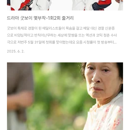
드라마 굿보이 몇부작-1회2회 줄거리
굿보이 특채로 경찰이 된 매달리스트들이 목숨을 걸고 메달 대신 경찰 신분증
으로 비양심적이고 반칙이난무하는 세상에 맞짱을 뜨는 액션과 코믹 청춘 수사
극으로 저번주 5월 31일에 첫회를 맞이했는데요 요즘 시청률이 첫 방송부터
반응이 뜨겁습니다. 드라마 굿보이 정보와 몇 부작 그리고 1회와 2회 줄거리 한
2025. 6. 2.
번 알아볼까 합니다 드라마 굿보이 정보전직 복싱 선수이며 메달리스트 윤동주
는 사고를 치고 좌천되어 지방 경찰청으로 내려가게 되고 거기서도 애물단지취
급을 받습니다. 경찰청 내에서도 윤동주 외에도 다른 메달리스트 동료 사격선
수, 펜싱선수 다른 동료들도 역시 차별 대우를받으면서 조직 내에서 무시를 받
고 있는 것이 가장 슬픈 현실이어서 과거에 영광은 어디론가 사라지고 마음조
차 차가워집니다. 이들에게 다시금..