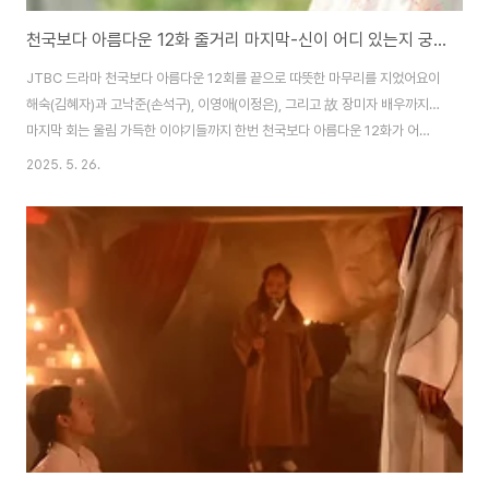
천국보다 아름다운 12화 줄거리 마지막-신이 어디 있는지 궁금하다면
JTBC 드라마 천국보다 아름다운 12회를 끝으로 따뜻한 마무리를 지었어요이
해숙(김혜자)과 고낙준(손석구), 이영애(이정은), 그리고 故 장미자 배우까지…
마지막 회는 울림 가득한 이야기들까지 한번 천국보다 아름다운 12화가 어떻
게 되었는지 한번 말해 볼까요.... 이해숙(김혜자)**과 고낙준(손석구) 둘이 같
2025. 5. 26.
이 환생고낙준은 이해숙이 자신 때문에 천국에서 늙은 모습으로 살게 된 것을
미안해하며 동반 환생을 결심하지만, 결국 그녀에게 자유로운 삶을 선물하기
위해 혼자 남는 길을 택하고,. 이번까지 23번 부부였대"라는 말과 함께, 24번
째 인연의 끝을 맞이한 두 사람.이었습니다. 곧바로 이해숙의 다음 삶의 마지막
장면이 그려졌다. 이해숙은 이전과는 다른 삶을 산 듯, 고급스러운 병실에서 가
족들에게 둘러싸..