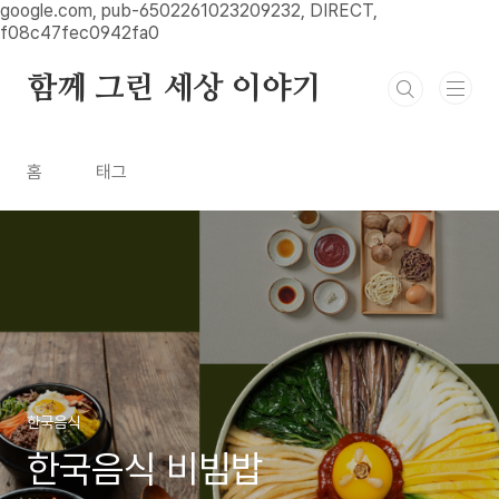
본문 바로가기
google.com, pub-6502261023209232, DIRECT,
f08c47fec0942fa0
함께 그린 세상 이야기
홈
태그
한국음식
한국음식 비빔밥