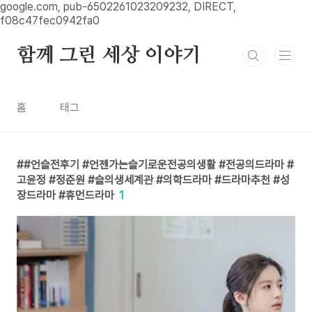
본문 바로가기
google.com, pub-6502261023209232, DIRECT,
f08c47fec0942fa0
함께 그린 세상 이야기
홈
태그
#언슬전후기 #언젠가는슬기로운전공의생활 #전공의드라마 #
고윤정 #정준원 #슬의생세계관 #의학드라마 #드라마추천 #성
장드라마 #휴먼드라마
1