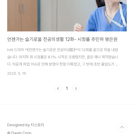
언젠가는 슬기로울 전공의생활 12화- 시청률 추민하 명은원
tvN 드라마 *《언젠가는 슬기로운 전공의생활》*이 12회를 끝으로 막을 내렸
습니다. 마지막 회 시청률은 8.1%. 시작은 조용했지만, 끝은 꽤나 묵직했습니
다. 의료계 파업 이슈로 인해 방영이 한참 미뤄졌고, 그 탓에 초반 몰입도가 떨
어진다는 의견도 있었지만,...시간이 흐를수록 이 드라마는 '성장'이라는 단어
2025. 5. 19.
하나로 사람들의 마음을 조금씩 움직이기 시작했어요...전공의 1년 차, 그 치열
했던 하루하루.. 지금은 지원이 거의 없는 현실 병원 안에서 살아 숨 쉬는 전공
1
의들의 1년을 그려진 오이영, 표남경, 엄재일, 김사비. 차트 하나 제대로 못 쓰
던 이들이, 어느덧 교수와 간호사들에게 인정받고, 환자의 눈을 바라보며 진심
을 다하는 의사로 성장한 모습들이 12회에는 많이 비추어졌는데요 특히 고윤
정이 연기한..
Designed by 티스토리
© Daum Corp.