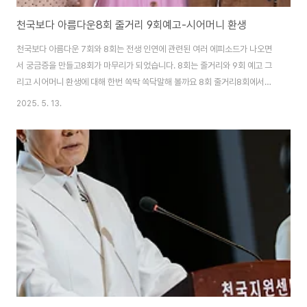
천국보다 아름다운8회 줄거리 9회예고-시어머니 환생
천국보다 아름다운 7회와 8회는 전생 인연에 관련된 여러 에피소드가 나오면
서 궁금증을 만들고8회가 마무리가 되었습니다. 8회는 줄거리와 9회 예고 그
리고 시어머니 환생에 대해 한번 쏙딱 쏙닥말해 볼까요 8회 줄거리8회에서는
크게 두 가지로 구성의 에피소드로 시어머니의 환생과 고낙준과 솜이가 솜이의
2025. 5. 13.
기억을 찾는 과정으로이야기가 전개가 되었습니다. 시어머니 일로 남편과 다투
고 그 이후에 교회에서 쌀이 발효된 것을 가지고 술빵을 만들다가 술 취해서 소
란을 피우다가 지원센터 보안팀에 끌려가서 남편에 의해 결국 집으로 돌아오게
되고 남편에게 술 없이 맨정신으로 어떻게 견딜 수 있냐며 일수꾼으로 살면서
겪은 수모와 시어머니에게 느낀 설움을남편에게 말을 하면서 화해를 하고 시어
머니가 남편한테 한 말이 마음에 걸려..