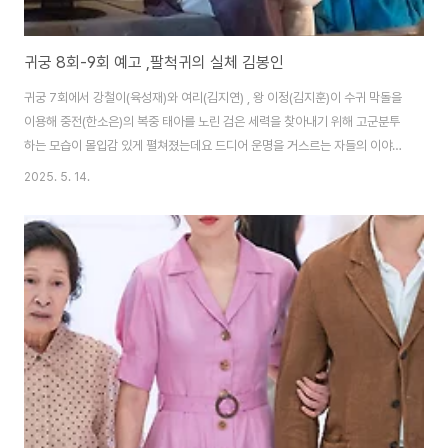
귀궁 8회-9회 예고 ,팔척귀의 실체 김봉인
귀궁 7회에서 강철이(육성재)와 여리(김지연) , 왕 이정(김지훈)이 수귀 막돌을
이용해 중전(한소은)의 복중 태아를 노린 검은 세력을 찾아내기 위해 고군분투
하는 모습이 몰입감 있게 펼쳐졌는데요 드디어 운명을 거스르는 자들의 이야기
귀궁이 여덟 번째를 열었습니다. JTBC 드라마 귀궁 8회에서는 숨겨진 진실이
2025. 5. 14.
서서히 베일을 벗으면서 보는 내내 가슴을 먹먹하게 만들었는데요 궁궐을 뒤흔
들던 검은 세력의 실체, 사랑과 죄책감 사이에 놓인 여리, 그리고 드러나는 ‘팔
척귀’의 과거까지… 모든 이야기가 한 점으로 수렴되기 시작했는데.... 그동안
베일에 싸여 있던 궁궐의 흑막이 드디어 실체를 드러나고 그 중심엔 다름 아닌
왕 이정(김지훈 분)의 외조부, 김봉인(손병호 분)이 있었습니다. 신뢰하던 이의
..