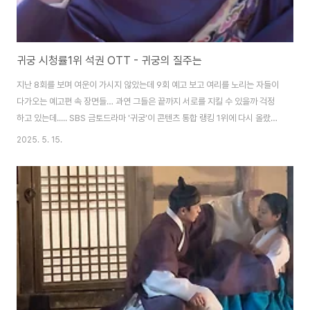
귀궁 시청률1위 석권 OTT - 귀궁의 질주는
지난 8회를 보며 여운이 가시지 않았는데 9회 예고 보고 여리를 노리는 자들이
다가오는 예고편 속 장면들… 과연 그들은 끝까지 서로를 지킬 수 있을까 걱정
하고 있는데..... SBS 금토드라마 '귀궁'이 콘텐츠 통합 랭킹 1위에 다시 올랐다
는 소식이 들려왔지요 한 주간 수많은 작품들이 쏟아지는 가운데, '귀궁'은 다시
2025. 5. 15.
한번 시청자들의 마음을 사로잡았나 봅니다. 이렇게 OTT석권 1위!!!!특히 지
난 7화에서는 육성재 배우가 연기한 ‘강철’이 김지연 배우의 ‘여리’를 지키기 위
해 온몸을 던지는 장면이 그려졌죠. 가슴이 쿵 내려앉고, 숨을 멈추게 했던 그
순간. 그 절절한 희생과 고통은 시청률로도 이어졌습니다 OTT 통합 플랫폼 키
노라이츠에서 발표한 순위5월 2주 차(5월 5일~11일)에서 OTT ..