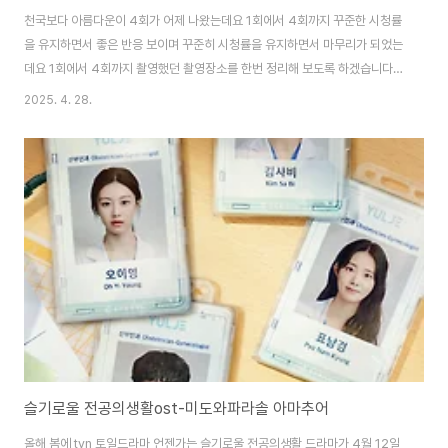
천국보다 아름다운이 4회가 어제 나왔는데요 1회에서 4회까지 꾸준한 시청률
을 유지하면서 좋은 반응 보이며 꾸준히 시청률을 유지하면서 마무리가 되었는
데요 1회에서 4회까지 촬영했던 촬영장소를 한번 정리해 보도록 하겠습니다
드라마에 나왔던 촬영지고낙준과 해숙이 함께 사는 하우스 천국문 앞에서 나이
2025. 4. 28.
를 80세로 선택해서 80세 모습으로 해숙은 천국에 있는 남편을 만나러 왔고
남편이 살아 생전 꿈꾸었던 그 집을 남편은 살고 있었는데 능소화 돌담집으로
되어 있었고 80세 남편인 줄 알았는데 알고 보니 젊은 남편으로 되어 있어서
당황하면서 남편이 살아생전 해숙한테 했던 말조차 기억을 못 하는 아쉬움이
남았으며 드림하우스 소개 하기듯 했던 집이고 자주 나오는 곳으로 한지민이
남편을 기다리고 한바탕 머리채를 잡기도 ..
슬기로울 전공의생활ost-미도와파라솔 아마추어
올해 봄에 tvn 토일드라마 언젠가는 슬기로울 전공의생활 드라마가 4월 12일