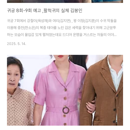
귀궁 8회-9회 예고 ,팔척귀의 실체 김봉인
귀궁 7회에서 강철이(육성재)와 여리(김지연) , 왕 이정(김지훈)이 수귀 막돌을
이용해 중전(한소은)의 복중 태아를 노린 검은 세력을 찾아내기 위해 고군분투
하는 모습이 몰입감 있게 펼쳐졌는데요 드디어 운명을 거스르는 자들의 이야기
귀궁이 여덟 번째를 열었습니다. JTBC 드라마 귀궁 8회에서는 숨겨진 진실이
2025. 5. 14.
서서히 베일을 벗으면서 보는 내내 가슴을 먹먹하게 만들었는데요 궁궐을 뒤흔
들던 검은 세력의 실체, 사랑과 죄책감 사이에 놓인 여리, 그리고 드러나는 ‘팔
척귀’의 과거까지… 모든 이야기가 한 점으로 수렴되기 시작했는데.... 그동안
베일에 싸여 있던 궁궐의 흑막이 드디어 실체를 드러나고 그 중심엔 다름 아닌
왕 이정(김지훈 분)의 외조부, 김봉인(손병호 분)이 있었습니다. 신뢰하던 이의
..