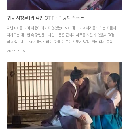
귀궁 시청률1위 석권 OTT - 귀궁의 질주는
지난 8회를 보며 여운이 가시지 않았는데 9회 예고 보고 여리를 노리는 자들이
다가오는 예고편 속 장면들… 과연 그들은 끝까지 서로를 지킬 수 있을까 걱정
하고 있는데..... SBS 금토드라마 '귀궁'이 콘텐츠 통합 랭킹 1위에 다시 올랐다
는 소식이 들려왔지요 한 주간 수많은 작품들이 쏟아지는 가운데, '귀궁'은 다시
2025. 5. 15.
한번 시청자들의 마음을 사로잡았나 봅니다. 이렇게 OTT석권 1위!!!!특히 지
난 7화에서는 육성재 배우가 연기한 ‘강철’이 김지연 배우의 ‘여리’를 지키기 위
해 온몸을 던지는 장면이 그려졌죠. 가슴이 쿵 내려앉고, 숨을 멈추게 했던 그
순간. 그 절절한 희생과 고통은 시청률로도 이어졌습니다 OTT 통합 플랫폼 키
노라이츠에서 발표한 순위5월 2주 차(5월 5일~11일)에서 OTT ..