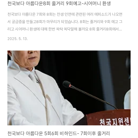
천국보다 아름다운8회 줄거리 9회예고-시어머니 환생
천국보다 아름다운 7회와 8회는 전생 인연에 관련된 여러 에피소드가 나오면
서 궁금증을 만들고8회가 마무리가 되었습니다. 8회는 줄거리와 9회 예고 그
리고 시어머니 환생에 대해 한번 쏙딱 쏙닥말해 볼까요 8회 줄거리8회에서는
크게 두 가지로 구성의 에피소드로 시어머니의 환생과 고낙준과 솜이가 솜이의
2025. 5. 13.
기억을 찾는 과정으로이야기가 전개가 되었습니다. 시어머니 일로 남편과 다투
고 그 이후에 교회에서 쌀이 발효된 것을 가지고 술빵을 만들다가 술 취해서 소
란을 피우다가 지원센터 보안팀에 끌려가서 남편에 의해 결국 집으로 돌아오게
되고 남편에게 술 없이 맨정신으로 어떻게 견딜 수 있냐며 일수꾼으로 살면서
겪은 수모와 시어머니에게 느낀 설움을남편에게 말을 하면서 화해를 하고 시어
머니가 남편한테 한 말이 마음에 걸려..
천국보다 아름다운 5회6회 비하인드- 7회이후 줄거리