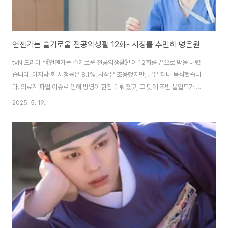
언젠가는 슬기로울 전공의생활 12화- 시청률 추민하 명은원
tvN 드라마 *《언젠가는 슬기로운 전공의생활》*이 12회를 끝으로 막을 내렸
습니다. 마지막 회 시청률은 8.1%. 시작은 조용했지만, 끝은 꽤나 묵직했습니
다. 의료계 파업 이슈로 인해 방영이 한참 미뤄졌고, 그 탓에 초반 몰입도가 떨
어진다는 의견도 있었지만,...시간이 흐를수록 이 드라마는 '성장'이라는 단어
2025. 5. 19.
하나로 사람들의 마음을 조금씩 움직이기 시작했어요...전공의 1년 차, 그 치열
했던 하루하루.. 지금은 지원이 거의 없는 현실 병원 안에서 살아 숨 쉬는 전공
의들의 1년을 그려진 오이영, 표남경, 엄재일, 김사비. 차트 하나 제대로 못 쓰
던 이들이, 어느덧 교수와 간호사들에게 인정받고, 환자의 눈을 바라보며 진심
을 다하는 의사로 성장한 모습들이 12회에는 많이 비추어졌는데요 특히 고윤
정이 연기한..