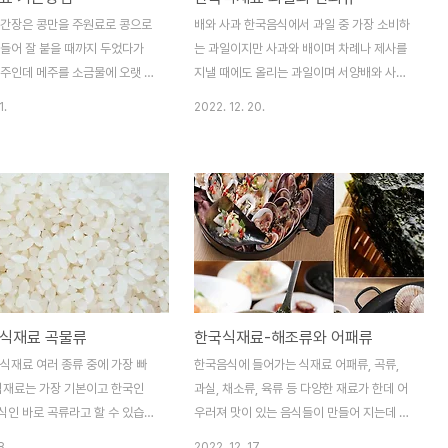
 간장은 콩만을 주원료로 콩으로
배와 사과 한국음식에서 과일 중 가장 소비하
만들어 잘 붙을 때까지 두었다가
는 과일이지만 사과와 배이며 차례나 제사를
메주인데 메주를 소금물에 오랫 동
지낼 때에도 올리는 과일이며 서양배와 사과
 발효가 되면서 한국 고유 발효
는 서양 과일과 달리 당도가 놓고 아삭하고
1.
2022. 12. 20.
액상조미료가 되는데 콩만 들어가
씹으면 매우 당도도 높고 시원한 식감이 특징
한 맛이 진해서 한국 전통 발효
이며 사과도 서양 사과보다 당도가 높으며 생
한국음식을 만들때는 없어서는
으로 껍질 째 먹기도 하지만 서양 과일은 당
 조리료 중에 하나입니다. 간장
도가 떨어져서 생으로 먹기보다는 파이로 익
장과 양조간장, 진간장, 어간장
히거나 갈아서 먹었습니다. 1999년 엘리자
어져 있는데 국간장은 조선 간장
베스 2세가 방한하여 안동지역의 사과를 맛
에 판매되는 샘표나 몽고간장의
보고 그때부터 매년 생신 때마다 안동 사과를
짠맛이 좀 강하면서도 간장의 묵
보내곤 할 정도 일화로 사과가 해외에서 좀더
는 조선 간장은 주로 국이나 나
유명해졌습니다. 사과는 비타민C가 많아서
 식재료 곡물류
한국식재료-해조류와 어패류
 찌개에 사용이 되며 진간장은
감기 예방에 효과가 있기는 하지만 사과는 차
는 단맛이 있으나 양조간장 보
가운 성질이 있어서 목감기와 기침에는 오히
식재료 여러 종류 중에 가장 빠
한국음식에 들어가는 식재료 어패류, 곡류,
 좀 덜하며 간장 색깔이 양조간장
려 안 좋으며 배는 수분및 무기질이 많아서
 식재료는 가장 기본이고 한국인
과실, 채소류, 육류 등 다양한 재료가 한데 어
며 국,조림, 육류등에 사용..
수분을 보충에 충분한 과일 이기..
식인 바로 곡류라고 할 수 있습니
우러져 맛이 있는 음식들이 만들어 지는데 오
식의 중심은 곡류를 토대로 주식으
늘은 어패류와 해조류 종류와 특징 그리고 어
8.
2022. 12. 17.