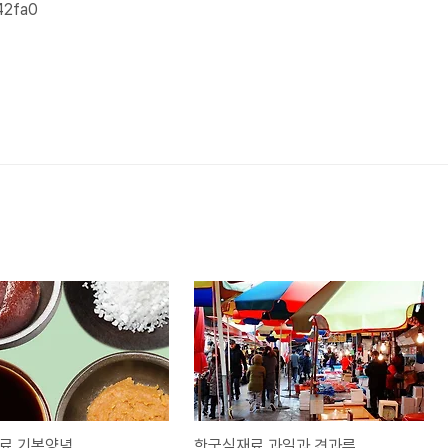
42fa0
료 기본양념
한국식재료 과일과 견과류