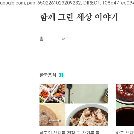
본문 바로가기
google.com, pub-6502261023209232, DIRECT, f08c47fec09
함께 그린 세상 이야기
홈
태그
한국음식
31
한국인 식재료 젓갈 과 참기름,들기름
한국 식재