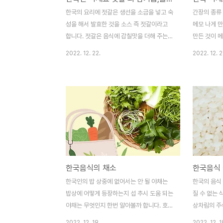
한국의 요리에 젓갈은 생선을 소금을 넣고 숙
간장의 종류
성을 해서 발효한 것을 소스 즉 젓갈이라고
메모 나게 
합니다. 젓갈은 음식에 감칠맛을 더해 주는
만든 것이 
역할을 하며 특히 김치에 새우젓이나 까나리
안 담가 두면
2022. 12. 22.
2022. 12. 2
액젓, 멸치 액젓을 사용해서 김치를 담그며
식품 으로 
국, 생선조림이나 나물 만들 때도 감칠맛을
는 거라 구수
더해주기 위해 사용됩니다. 젓갈은 생선에 간
식품으로써 
장으로 발효된 것을 어장이라 하며 한국외 동
안될 중요한
북아시아에서 일반적으로 애용하는 조미료이
종류에는국간
며 한국에서 대표하는 액젓은 까나리액젓과
이렇게 나누
멸치액젓이라 할 수 있으며 외국인에게 설명
으로써 시중
할 때는 피시 소스라 말하기는 하지만 종류
조선간장은 
자체가 다른데 피시소스는 건더기가 있고 설
직한 맛이 나
한국음식의 채소
한국음식
탕이 가미되어 있어서 한국인이 대중적 인기
물반찬그리고
가 있는 까나리 액젓과 멸치 액젓은 맛과 모
조선간장보다
한국인의 밥 상중에 없어서는 안 될 야채는
한국의 음식 
양에 차이가 있어서 김치를 할 때 액젓이 아
다는 단맛이
밥상에 어떻게 등장하는지 섭 추시 도움 되는
질 수 없는
닌 피시소스로 한다면 맛 자체가 다를..
에 비해 진하
야채는 무엇인지 한번 알아볼까 합니다. 호박
상차림의 주
호박은 품종에 따라 그리고 시간에 지남으로
다. 한국음
2022. 12. 19.
2022. 12. 1